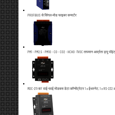
PROFIBUS से सिंगल-मोड फाइबर कन्वर्टर
PM1 - PM2.5 - PM10 - CO - CO2 - HCHO -TVOC तापमान आर्द्रता ड्यू पॉइं
MDC-211-WF वाई-फाई मोडबस डेटा कॉन्सेंट्रेटर 1 x ईथरनेट, 1 x RS-232