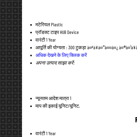
मटेरियल
Plastic
प्रॉडक्ट टाइप
HUB Device
वारंटी
1 Year
आपूर्ति की योग्यता :
300 टुकड़ा à¤ªà¥à¤°à¤¤à¤¿ à¤®à¤¹à¥
अधिक देखने के लिए क्लिक करें
अपना उत्पाद साझा करें:
न्यूनतम आदेश मात्रा
1
माप की इकाई
यूनिट/यूनिट,
वारंटी
1 Year