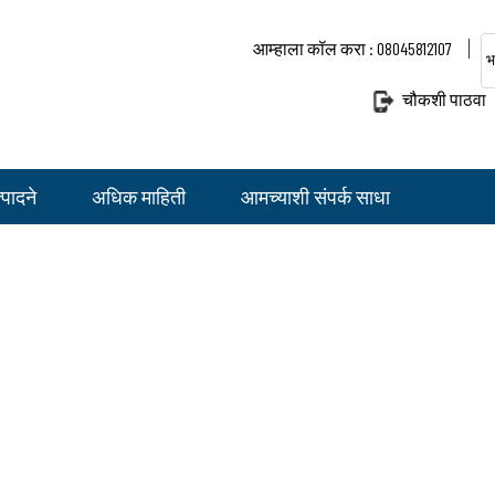
आम्हाला कॉल करा : 08045812107
भ
चौकशी पाठवा
पादने
अधिक माहिती
आमच्याशी संपर्क साधा