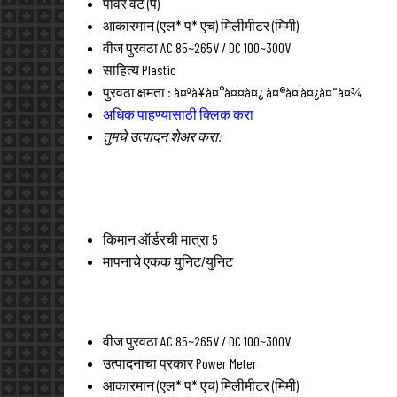
पॉवर
वॅट (प)
आकारमान (एल* प* एच)
मिलीमीटर (मिमी)
वीज पुरवठा
AC 85~265V / DC 100~300V
साहित्य
Plastic
पुरवठा क्षमता :
à¤ªà¥à¤°à¤¤à¤¿ à¤®à¤¹à¤¿à¤¨à¤¾
अधिक पाहण्यासाठी क्लिक करा
तुमचे उत्पादन शेअर करा:
किमान ऑर्डरची मात्रा
5
मापनाचे एकक
युनिट/युनिट
वीज पुरवठा
AC 85~265V / DC 100~300V
उत्पादनाचा प्रकार
Power Meter
आकारमान (एल* प* एच)
मिलीमीटर (मिमी)