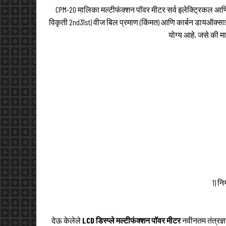
CPM-20 मालिका मल्टीफंक्शन पॉवर मीटर सर्व इलेक्ट्रिकल आणि प
विकृती 2nd31st) वीज बिल प्रमाण (किंमत) आणि कार्बन डायऑक्साइड
योग्य आहे, जसे की मा
1) न
देऊ केलेले
LCD डिस्प्ले मल्टीफंक्शन पॉवर मीटर
नवीनतम तंत्रज्ञ