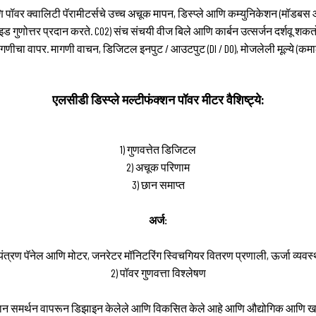
ॉवर क्वालिटी पॅरामीटर्सचे उच्च अचूक मापन, डिस्प्ले आणि कम्युनिकेशन (मॉडबस आर
 गुणोत्तर प्रदान करते. CO2) संच संचयी वीज बिले आणि कार्बन उत्सर्जन दर्शवू शकतो
गणीचा वापर. मागणी वाचन, डिजिटल इनपुट / आउटपुट (DI / DO), मोजलेली मूल्ये (कमाल 
एलसीडी डिस्प्ले मल्टीफंक्शन पॉवर मीटर वैशिष्ट्ये:
1) गुणवत्तेत डिजिटल
2) अचूक परिणाम
3) छान समाप्त
अर्ज:
ियंत्रण पॅनेल आणि मोटर, जनरेटर मॉनिटरिंग स्विचगियर वितरण प्रणाली, ऊर्जा व्यवस
2) पॉवर गुणवत्ता विश्लेषण
ान समर्थन वापरून डिझाइन केलेले आणि विकसित केले आहे आणि औद्योगिक आणि खाण उद्य