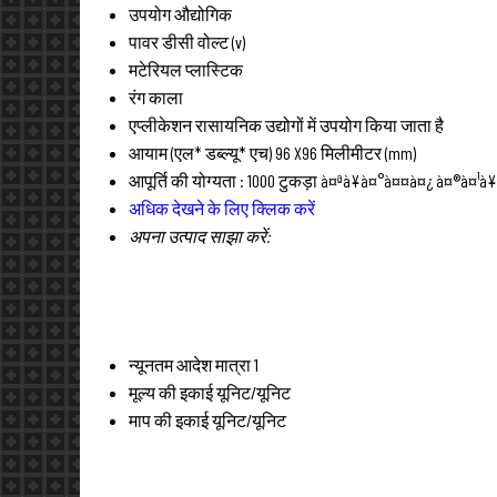
उपयोग
औद्योगिक
पावर
डीसी वोल्ट (v)
मटेरियल
प्लास्टिक
रंग
काला
एप्लीकेशन
रासायनिक उद्योगों में उपयोग किया जाता है
आयाम (एल* डब्ल्यू* एच)
96 X96 मिलीमीटर (mm)
आपूर्ति की योग्यता :
1000 टुकड़ा à¤ªà¥à¤°à¤¤à¤¿ à¤®à¤¹à¥
अधिक देखने के लिए क्लिक करें
अपना उत्पाद साझा करें:
न्यूनतम आदेश मात्रा
1
मूल्य की इकाई
यूनिट/यूनिट
माप की इकाई
यूनिट/यूनिट