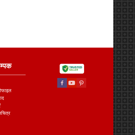
सम्पक
रोफाइल
पाद
ं
नचित्र