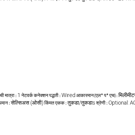
1
Wired
मिलीमीटर
ी मात्रा :
नेटवर्क कनेक्शन पद्धती :
आकारमान (एल* प* एच) :
सेल्सिअस (ओसी)
तुकडा/तुकडाs
Optional: 
ापमान :
किंमत एकक :
श्रेणी :