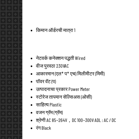
किमान ऑर्डरची मात्रा
1
नेटवर्क कनेक्शन पद्धती
Wired
वीज पुरवठा
230VAC
आकारमान (एल* प* एच)
मिलीमीटर (मिमी)
पॉवर
वॅट (प)
उत्पादनाचा प्रकार
Power Meter
स्टोरेज तापमान
सेल्सिअस (ओसी)
साहित्य
Plastic
वजन
ग्रॅम (ग्रॅम)
श्रेणी
AC 85~264V，DC 100~300V ADL : AC / DC
रंग
Black