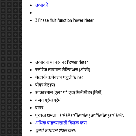
उत्पादने
3 Phase Multifunction Power Meter
उत्पादनाचा प्रकार
Power Meter
स्टोरेज तापमान
सेल्सिअस (ओसी)
नेटवर्क कनेक्शन पद्धती
Wired
पॉवर
वॅट (प)
आकारमान (एल* प* एच)
मिलीमीटर (मिमी)
वजन
ग्रॅम (ग्रॅम)
वापर
पुरवठा क्षमता :
à¤ªà¥à¤°à¤¤à¤¿ à¤®à¤¹à¤¿à¤¨à¤¾
अधिक पाहण्यासाठी क्लिक करा
तुमचे उत्पादन शेअर करा: