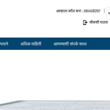
आम्हाला कॉल करा : 08045812107
भ
चौकशी पाठवा
पादने
अधिक माहिती
आमच्याशी संपर्क साधा