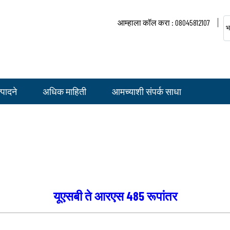
आम्हाला कॉल करा : 08045812107
भ
पादने
अधिक माहिती
आमच्याशी संपर्क साधा
यूएसबी ते आरएस 485 रूपांतर