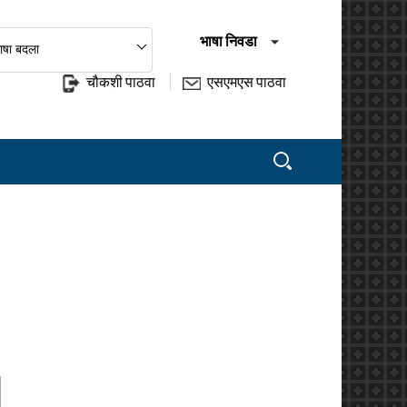
भाषा निवडा
ाषा बदला
चौकशी पाठवा
एसएमएस पाठवा