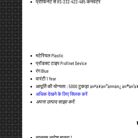
प्रोफिनेट से RS-232-422-485 कनवर्टर
मटेरियल
Plastic
प्रॉडक्ट टाइप
Profinet Device
रंग
Blue
वारंटी
1 Year
आपूर्ति की योग्यता :
5000 टुकड़ा à¤ªà¥à¤°à¤¤à¤¿ à¤®à¤¹à¥
अधिक देखने के लिए क्लिक करें
अपना उत्पाद साझा करें:
न्यूनतम आदेश मात्रा
1